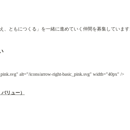
、「ともに考え、ともにつくる」を一緒に進めていく仲間を募集していま
い
_pink.svg" alt="/icons/arrow-right-basic_pink.svg" width="40px" />
・バリュー）