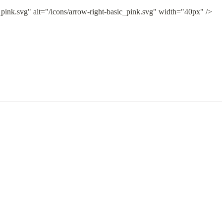
_pink.svg" alt="/icons/arrow-right-basic_pink.svg" width="40px" />