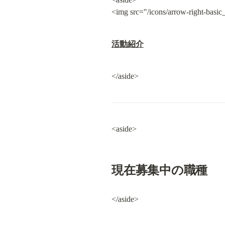
<img src="/icons/arrow-right-basic
活動紹介
</aside>
<aside>
現在募集中の職種
</aside>