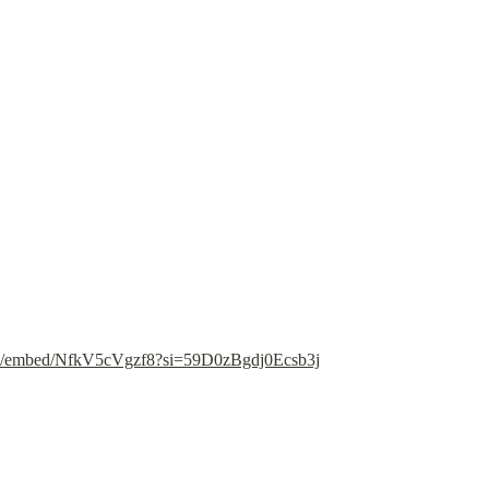
om/embed/NfkV5cVgzf8?si=59D0zBgdj0Ecsb3j