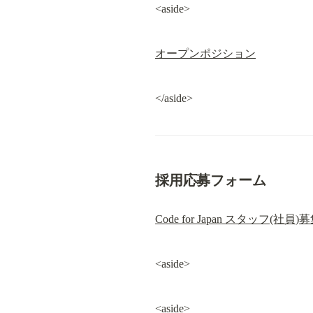
<aside>
オープンポジション
</aside>
採用応募フォーム
Code for Japan スタッフ(社員)
<aside>
<aside>